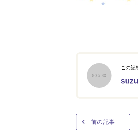
この記
suz
前の記事