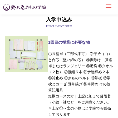
入学申込み
ENROLLMENT FORM
1回目の授業に必要な物
①長襦袢（二部式不可） ②半衿（白）
と台芯（堅い綿の芯）
④裾除け、肌襦
袢またはランジェリー ⑤足袋 ⑥タオル
（２枚） ⑦腰紐５本 ⑧伊達締め２本
⑨衿止め ⑩きものベルト ⑪帯板 ⑫帯
枕とガーゼ ⑬帯揚げ ⑭帯締め その他
筆記用具
短期コースの方｜上記に加えて普段着
（小紋・袖など）をご用意ください。
※上記①〜⑫の小物は当学院でも販売
しております