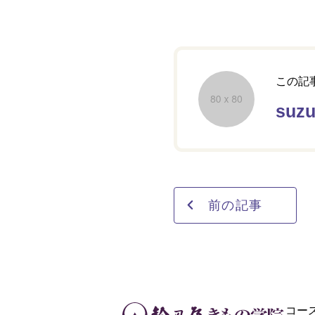
この記
suz
前の記事
コー