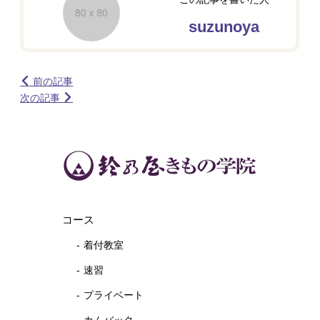
suzunoya
前の記事
次の記事
コース
着付教室
速習
プライベート